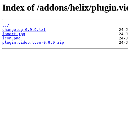
Index of /addons/helix/plugin.vi
../
changelog-0.9.9.txt
fanart.jpg
icon.png
plugin.video.tvvn-0.9.9.zip