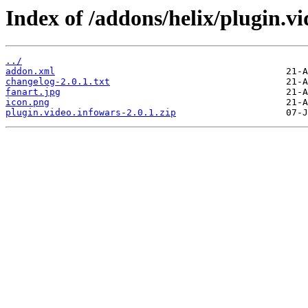
Index of /addons/helix/plugin.vi
../
addon.xml
changelog-2.0.1.txt
fanart.jpg
icon.png
plugin.video.infowars-2.0.1.zip