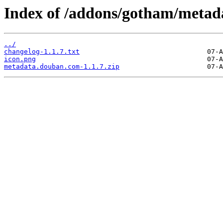
Index of /addons/gotham/metad
../
changelog-1.1.7.txt
icon.png
metadata.douban.com-1.1.7.zip