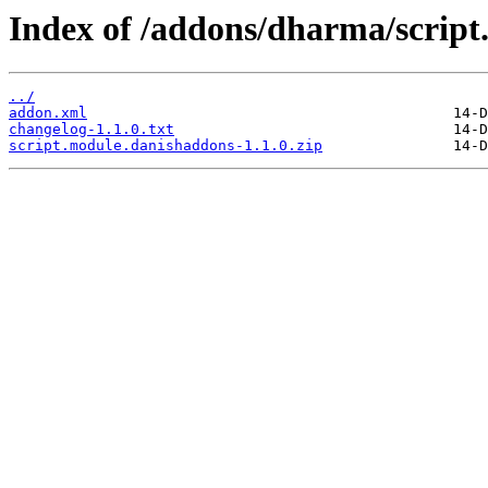
Index of /addons/dharma/scrip
../
addon.xml
changelog-1.1.0.txt
script.module.danishaddons-1.1.0.zip